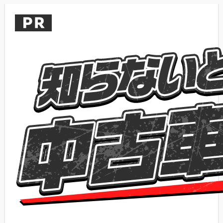
内
容
を
ス
キ
ッ
プ