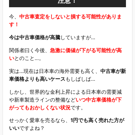
注意！
今、
中古車査定をしないと損する可能性がありま
す！
今は中古車価格が高騰
していますが…
関係者曰く今後、
急激に価値が下がる可能性が高
い
とのこと…。
実は…現在は日本車の海外需要も高く、
中古車が新
車価格よりも高いケース
もしばしば…
しかし、世界的な金利上昇による日本車の需要減
や新車製造ラインの整備など
いつ中古車価格が下
がってもおかしくない状況
です。
せっかく愛車を売るなら、
1円でも高く売れた方が
いい
ですよね？